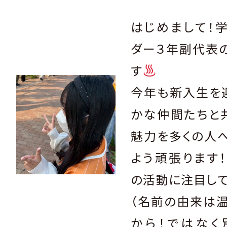
はじめまして！
ダー３年副代表
す
今年も新入生を
かな仲間たちと
魅力を多くの人
よう頑張ります
の活動に注目して
（名前の由来は
から！ではなく