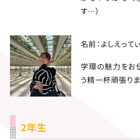
す…）
名前：よしえって
学環の魅力をお
う精一杯頑張りま
2年生