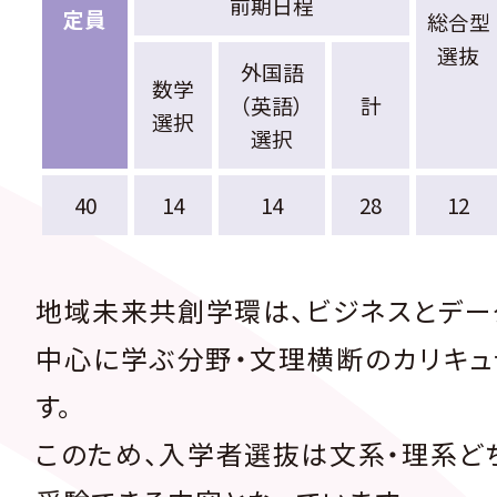
前期日程
定員
総合型
選抜
外国語
数学
（英語）
計
選択
選択
40
14
14
28
12
地域未来共創学環は、ビジネスとデー
中心に学ぶ分野・文理横断のカリキュ
す。
このため、入学者選抜は文系・理系ど